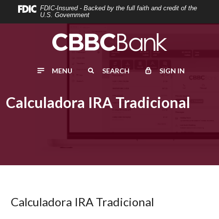
Home
Download
FDIC-Insured - Backed by the full faith and credit of the
U.S. Government
Skip
Acrobat
to
Reader
main
5.0
content
or
MENU
SEARCH
SIGN IN
Skip
higher
to
to
footer
view
Calculadora IRA Tradicional
.pdf
files.
Calculadora IRA Tradicional