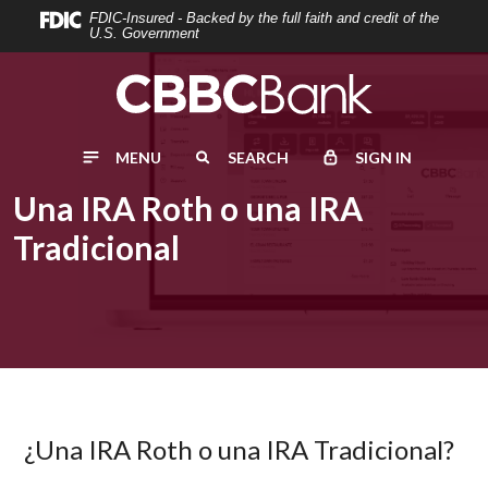
Home
Download
FDIC-Insured - Backed by the full faith and credit of the
U.S. Government
Skip
Acrobat
to
Reader
main
5.0
content
or
MENU
SEARCH
SIGN IN
Skip
higher
to
to
Una IRA Roth o una IRA
footer
view
Tradicional
.pdf
files.
¿Una IRA Roth o una IRA Tradicional?