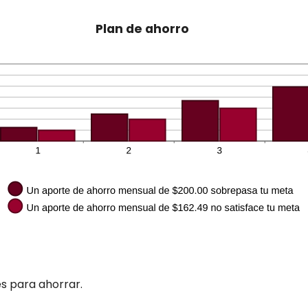
ntre
%
Plan de ahorro
0%
s para ahorrar.