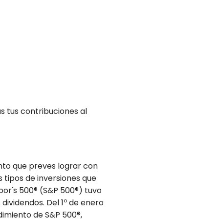
 tus contribuciones al
nto que preves lograr con
s tipos de inversiones que
Poor's 500® (S&P 500®) tuvo
o
dividendos. Del 1
de enero
dimiento de S&P 500®,