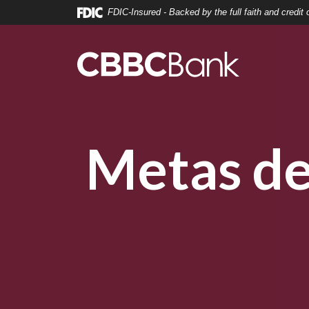
Home
Download
FDIC-Insured - Backed by the full faith and credi
Skip
Acrobat
to
Reader
main
5.0
content
or
Skip
higher
to
to
footer
view
Metas de
.pdf
files.