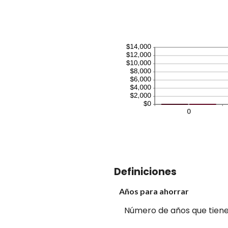
e
0
y
2
Definiciones
Años para ahorrar
Número de años que tiene